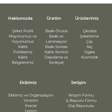
Hakkımızda
Üretim
Ürünlerimiz
Şirket Profili
Baskı Öncesi
Çikolata
Misyonumuz ve
Baskı ve
Şekerleme
Vizyonumuz
Laminasyon
Çay
Kalite
Baskı Sonrası
İlaç
Politikamız
Kalite Kontrol
Sigara
Kalite
Depolama ve
Kozmetik
Belgelerimiz
Sevkiyat
Ekibimiz
İletişim
Ekibimiz ve Organizasyon
İletişim Formu
Yönetim
İş Başvuru Formu
İhracat
Staj Başvurusu
Üretim