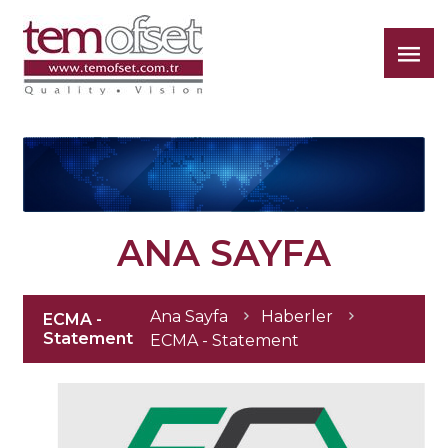
Tem
Ofset
ANA SAYFA
Ana Sayfa
Haberler
ECMA -
Statement
ECMA - Statement