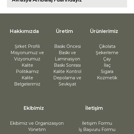
Hakkımızda
Üretim
Ürünlerimiz
Şirket Profili
Baskı Öncesi
Çikolata
Misyonumuz ve
Baskı ve
Şekerleme
Vizyonumuz
Laminasyon
Çay
Kalite
Baskı Sonrası
İlaç
Politikamız
Kalite Kontrol
Sigara
Kalite
Depolama ve
Kozmetik
Belgelerimiz
Sevkiyat
Ekibimiz
İletişim
Ekibimiz ve Organizasyon
İletişim Formu
Yönetim
İş Başvuru Formu